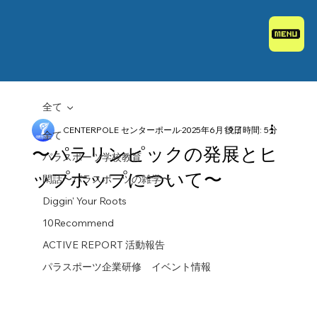
全て
CENTERPOLE センターポール
2025年6月19日
読了時間: 5分
全て
〜パラリンピックの発展とヒ
パラスポーツ学校教育
ップホップについて〜
閑話〜パラスポーツの雑学〜
Diggin' Your Roots
10Recommend
ACTIVE REPORT 活動報告
パラスポーツ企業研修 イベント情報