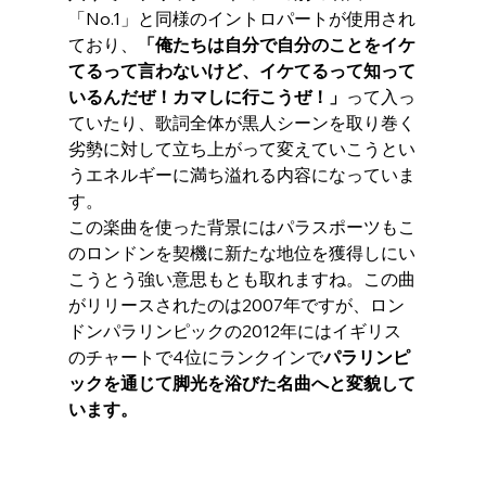
「No.1」と同様のイントロパートが使用され
ており、
「俺たちは自分で自分のことをイケ
てるって言わないけど、イケてるって知って
いるんだぜ！カマしに行こうぜ！」
って入っ
ていたり、歌詞全体が黒人シーンを取り巻く
劣勢に対して立ち上がって変えていこうとい
うエネルギーに満ち溢れる内容になっていま
す。
この楽曲を使った背景にはパラスポーツもこ
のロンドンを契機に新たな地位を獲得しにい
こうとう強い意思もとも取れますね。この曲
がリリースされたのは2007年ですが、ロン
ドンパラリンピックの2012年にはイギリス
のチャートで4位にランクインで
パラリンピ
ックを通じて脚光を浴びた名曲へと変貌して
います。