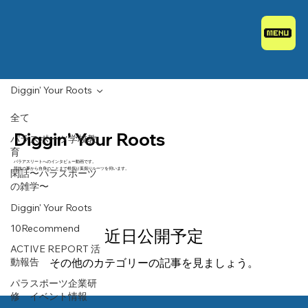
Diggin' Your Roots
全て
Diggin' Your Roots
パラスポーツ学校教
育
パラアスリートへのインタビュー動画です。
競技の事から自身のことまで根掘り葉掘りルーツを伺います。
閑話〜パラスポーツ
の雑学〜
Diggin' Your Roots
10Recommend
近日公開予定
ACTIVE REPORT 活
動報告
その他のカテゴリーの記事を見ましょう。
パラスポーツ企業研
修 イベント情報