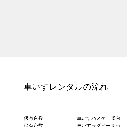
​車いすレンタルの流れ
保有台数 車いすバスケ 18台
保有台数 車いすラグビー10台