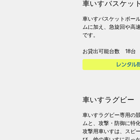
​車いすバスケッ
車いすバスケットボー
ムに加え、急旋回や高
です。
​お貸出可能台数 18台
レンタル
​車いすラグビー
車いすラグビー専用の
ムと、攻撃・防御に特化
攻撃用車いすは、スピ
び、他の車いすに引っ