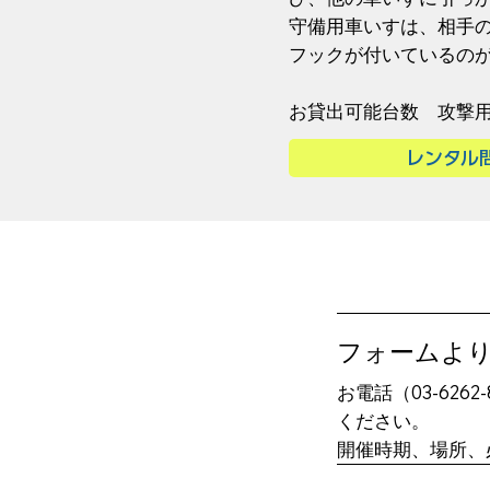
守備用車いすは、相手
フックが付いているの
​お貸出可能台数 攻撃
レンタル
​フォームよ
お電話（03-626
ください。
​開催時期、場所