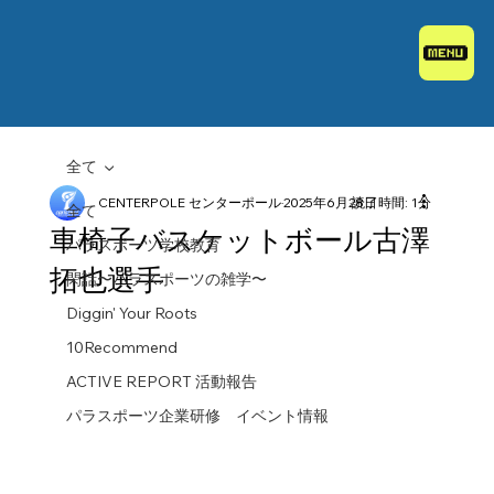
全て
CENTERPOLE センターポール
2025年6月28日
読了時間: 1分
全て
車椅子バスケットボール古澤
パラスポーツ学校教育
拓也選手
閑話〜パラスポーツの雑学〜
Diggin' Your Roots
10Recommend
ACTIVE REPORT 活動報告
パラスポーツ企業研修 イベント情報