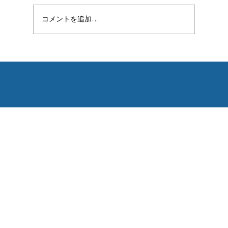
コメントを追加…
【特別編】パラアスリートの
10recommendation アリゾナワイルドキャッ
日本滞在