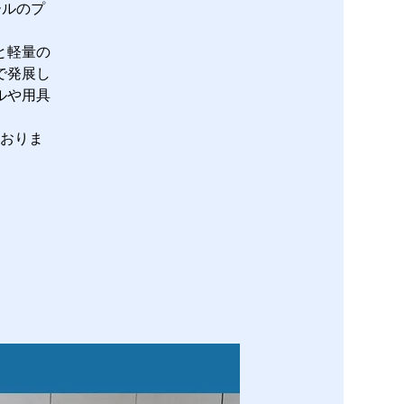
ールのプ
と軽量の
で発展し
ルや用具
おりま